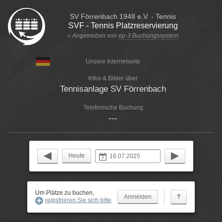
SV Förrenbach 1948 e.V. - Tennis
SVF - Tennis Platzreservierung
» Angetrieben von
ep-3 Buchungssystem
Unsere Internetseite
Infos & Bilder über
Tennisanlage SV Förrenbach
Telefonische Buchung
---
Heute
Um Plätze zu buchen,
?
registrieren Sie sich bitte