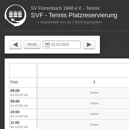
SV Förrenbach 1948 e.V. - Tennis
SVF - Tennis Platzreservierung
» Angetrieben von
ep-3 Buchungssystem
Heute
Platz
1
08:00
Vorbei
bis 09:00 Uhr
09:00
Vorbei
bis 10:00 Uhr
10:00
Vorbei
bis 11:00 Uhr
11:00
Vorbei
bis 12:00 Uhr