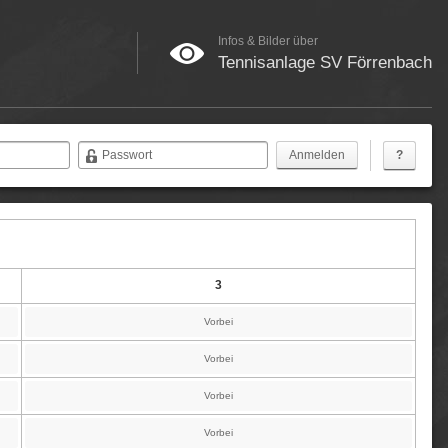
Infos & Bilder über
Tennisanlage SV Förrenbach
Passwort
?
3
Vorbei
Vorbei
Vorbei
Vorbei